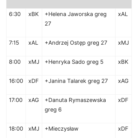
6:30
xBK
+Helena Jaworska greg
xAL
27
7:15
xAL
+Andrzej Ostęp greg 27
xMJ
8:00
xMJ
+Henryka Sado greg 5
xBK
16:00
xDF
+Janina Talarek greg 27
xAG
17:00
xAG
+Danuta Rymaszewska
xDF
greg 6
18:00
xMJ
+Mieczysław
xDF