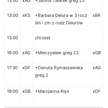
13:00
xAG
+Janina Talarek greg 23
13:00
xKS
+Barbara Delura w 3 rocz
xBK
śm i zm z rodz Delurów
13:00
chrzest
16:00
xAG
+Mieczysław greg 23
xGB
17:30
xDF
+Danuta Rymaszewska
xAG
greg 2
19:00
xGB
+Marcjanna Kłys
xDF