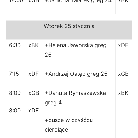
18:00
xGB
+Janiona Talarek greg 24
xBK
Wtorek 25 stycznia
6:30
xBK
+Helena Jaworska greg
xDF
25
7:15
xDF
+Andrzej Ostęp greg 25
xGB
8:00
xGB
+Danuta Rymaszewska
xBK
greg 4
8:00
xDF
+dusze w czyśćcu
cierpiące