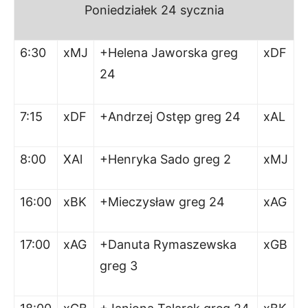
Poniedziałek 24 sycznia
6:30
xMJ
+Helena Jaworska greg
xDF
24
7:15
xDF
+Andrzej Ostęp greg 24
xAL
8:00
XAl
+Henryka Sado greg 2
xMJ
16:00
xBK
+Mieczysław greg 24
xAG
17:00
xAG
+Danuta Rymaszewska
xGB
greg 3