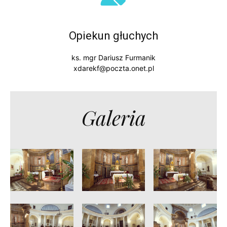
Opiekun głuchych
ks. mgr Dariusz Furmanik
xdarekf@poczta.onet.pl
Galeria