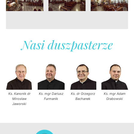
Nasi duszpasterze
Ks. Kanonik dr
Ks. mgr Dariusz
Ks. dr Grzegorz
Ks. mgr Adam
Mirosław
Furmanik
Bachanek
Grabowski
Jaworski