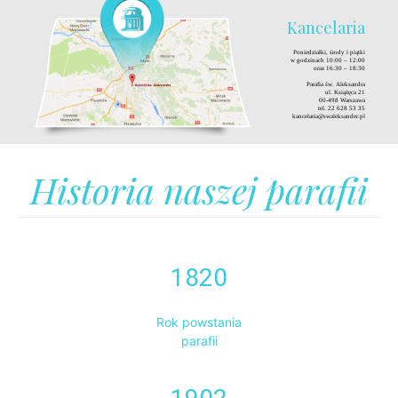
Kancelaria
Poniedziałki, środy i piątki
w godzinach 10:00 – 12:00
oraz 16:30 – 18:30
Parafia św. Aleksandra
ul. Książęca 21
00-498 Warszawa
tel. 22 628 53 35
kancelaria@swaleksander.pl
Historia naszej parafii
1820
Rok powstania
parafii