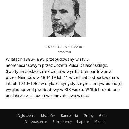
JÓZEF PIUS DZIEKOŃSKI –
architekt
W latach 1886-1895 przebudowany w stylu
neorenesansowym przez Józefa Piusa Dziekońskiego.
Świątynia została zniszczona w wyniku bombardowania
przez Niemców w 1944 (9 lub 11 września) i odbudowana w
latach 1949–1952 w stylu klasycystycznym – przywrócono jej
wygląd sprzed przebudowy w XIX wieku. W 1951 rozebrano
ocalałą ze zniszczeń wojennych lewą wieżę.
Ogłoszenia
Msze św.
Kancelaria
Grupy
Głusi
Duszpasterze
Sakramenty
Kaplice
Media