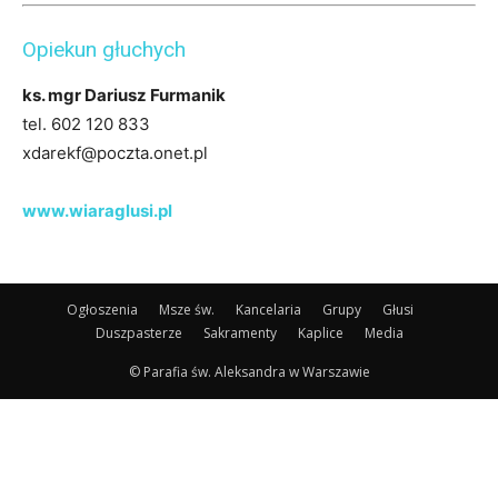
Opiekun głuchych
ks. mgr Dariusz Furmanik
tel. 602 120 833
xdarekf@poczta.onet.pl
www.wiaraglusi.pl
Ogłoszenia
Msze św.
Kancelaria
Grupy
Głusi
Duszpasterze
Sakramenty
Kaplice
Media
© Parafia św. Aleksandra w Warszawie