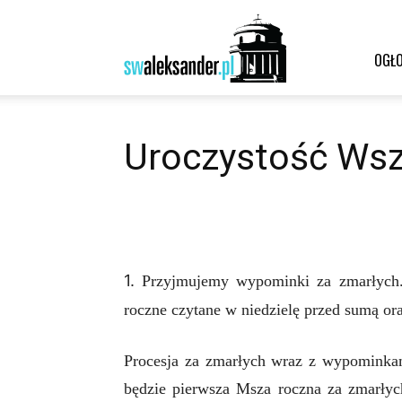
Św.
OGŁO
Aleksander
Uroczystość Wsz
–
1.
Przyjmujemy wypominki za zmarłych.
roczne czytane w niedziel
ę
przed sumą ora
parafia
Procesja za zmarłych wraz z wypominkam
będzie pierwsza Msza roczna za zmarły