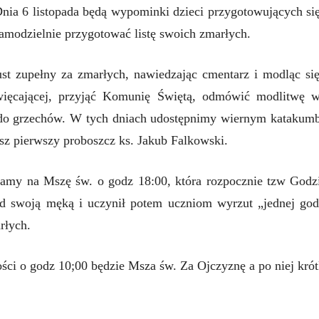
Dnia 6 listopada będą wypominki dzieci przygotowujących s
samodzielnie przygotować listę swoich zmarłych.
t zupełny za zmarłych, nawiedzając cmentarz i modląc się
więcającej, przyjąć Komunię Świętą, odmówić modlitwę w 
 do grzechów. W tych dniach udostępnimy wiernym katakumby
z pierwszy proboszcz ks. Jakub Falkowski.
zamy na Mszę św. o godz 18:00, która rozpocznie tzw Godzi
zed swoją męką i uczynił potem uczniom wyrzut „jednej go
rłych.
ści o godz 10;00 będzie Msza św. Za Ojczyznę a po niej krót