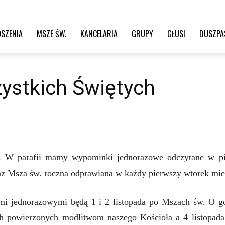
SZENIA
MSZE ŚW.
KANCELARIA
GRUPY
GŁUSI
DUSZPA
ystkich Świętych
 W parafii mamy wypominki jednorazowe odczytane w pi
z Msza św. roczna odprawiana w każdy pierwszy wtorek mie
i jednorazowymi będą 1 i 2 listopada po Mszach św. O go
ch powierzonych modlitwom naszego Kościoła a 4 listopad