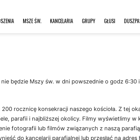
SZENIA
MSZE ŚW.
KANCELARIA
GRUPY
GŁUSI
DUSZPA
niu nie będzie Mszy św. w dni powszednie o godz 6:30 
200 rocznicę konsekracji naszego kościoła. Z tej o
le, parafii i najbliższej okolicy. Filmy wyświetlimy 
ie fotografii lub filmów związanych z naszą parafi
ieść do kancelarii parafialnej lub przesłać na adre