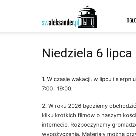
Św.
OGŁO
Aleksander
Niedziela 6 lipca
1. W czasie wakacji, w lipcu i sierp
–
7:00 i 19:00.
2. W roku 2026 będziemy obchodzić 
parafia
kilku krótkich filmów o naszym koście
internecie. Rozpoczynamy gromadzen
wypożyczenia. Materiały można przyn