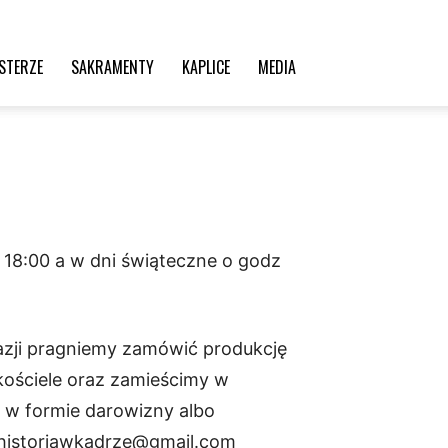
STERZE
SAKRAMENTY
KAPLICE
MEDIA
i 18:00 a w dni świąteczne o godz
kazji pragniemy zamówić produkcję
w kościele oraz zamieścimy w
ą w formie darowizny albo
s historiawkadrze@gmail.com