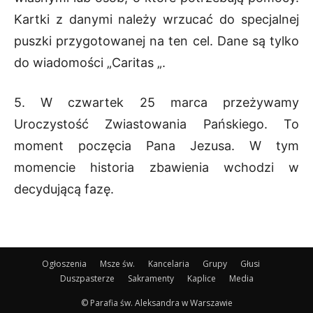
Kartki z danymi należy wrzucać do specjalnej
puszki przygotowanej na ten cel. Dane są tylko
do wiadomości „Caritas „.
5. W czwartek 25 marca przeżywamy
Uroczystość Zwiastowania Pańskiego. To
moment poczęcia Pana Jezusa. W tym
momencie historia zbawienia wchodzi w
decydującą fazę.
Ogłoszenia
Msze św.
Kancelaria
Grupy
Głusi
Duszpasterze
Sakramenty
Kaplice
Media
© Parafia św. Aleksandra w Warszawie