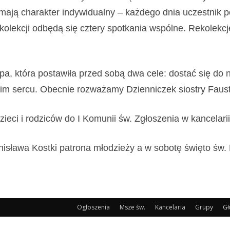
mają charakter indywidualny
–
k
ażdego dnia uczestnik 
ekolekcji odbędą się cztery spotkania wspólne.
Rekolekcj
pa, która postawiła przed sobą dwa cele: dostać się do
im sercu. Obecnie rozważamy Dzienniczek siostry Faust
eci i rodziców do I Komunii św. Zgłoszenia w kancelarii i
nisława Kostki patrona młodzieży a w sobotę święto św.
Ogłoszenia
Msze św.
Kancelaria
Grupy
Gł