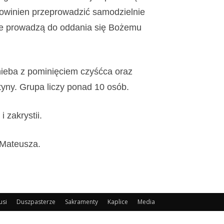
powinien przeprowadzić samodzielnie
e prowadzą do oddania się Bożemu
 nieba z pominięciem czyśćca oraz
yny. Grupa liczy ponad 10 osób.
 zakrystii.
 Mateusza.
usi
Duszpasterze
Sakramenty
Kaplice
Media