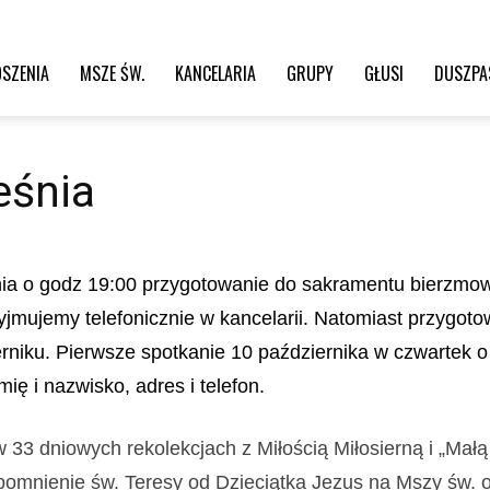
SZENIA
MSZE ŚW.
KANCELARIA
GRUPY
GŁUSI
DUSZPA
eśnia
ia
o godz 19:00 przygotowanie do sakramentu bierzmowa
yjmujemy telefonicznie w kancelarii. Natomiast przygoto
rniku.
Pierwsze spotkanie 10 października w czwartek 
imię i nazwisko, adres i telefon.
 w
33 dniowych
r
ekolekcjach
z Miłością Miłosierną i „Małą
pomnienie św. Teresy od Dzieciątka Jezus na Mszy św. o