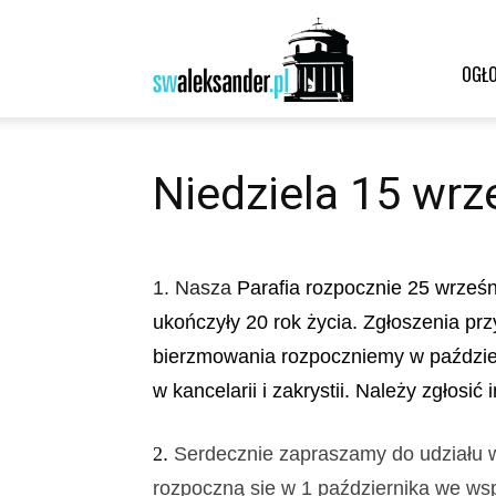
Św.
OGŁO
Aleksander
Niedziela 15 wrz
1. Nasza
Parafia rozpocznie
25 wrześn
–
ukończyły 20 rok życia.
Zgłoszenia prz
b
ierzmowania rozpoczniemy w paździe
w kancelarii i zakrystii. Należy zgłosić 
parafia
2
.
Serdecznie zapraszamy do udziału
rozpoczną sie w 1 października we ws