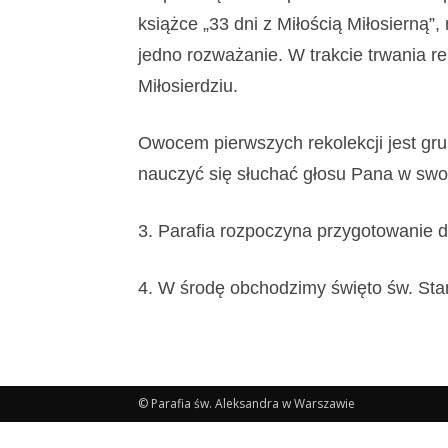
książce „33 dni z Miłością Miłosierną”,
jedno rozważanie.
W trakcie trwania r
Miłosierdziu.
Owocem
pierwszych rekolekcji
jest
gru
nauczyć się słuchać głosu Pana w swo
3.
Parafia rozpoczyna przygotowanie dzi
4. W środę obchodzimy święto św. Sta
© Parafia św. Aleksandra w Warszawie