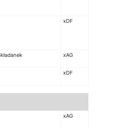
xDF
Składanek
xAG
xDF
xAG