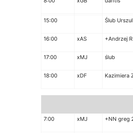
8:00
xGB
dantis
15:00
Ślub Urszul
16:00
xAS
+Andrzej R
17:00
xMJ
ślub
18:00
xDF
Kazimiera 
7:00
x
MJ
+NN greg 