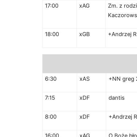
17:00
xAG
Zm. z rodz
Kaczorowsk
18:00
xGB
+Andrzej R
6:30
xAS
+NN greg 
7:15
xDF
dantis
8:00
xDF
+Andrzej 
16:00
xAG
O Boże bło