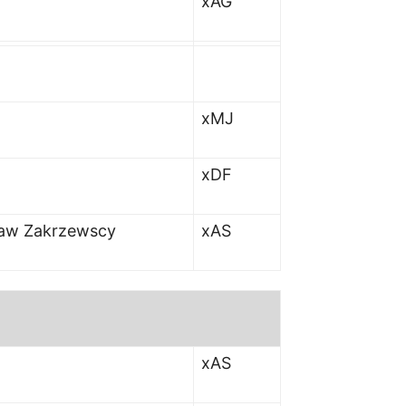
xAG
xMJ
xDF
sław Zakrzewscy
xAS
x
AS