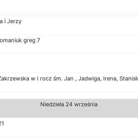
a i Jerzy
omaniuk greg 7
Zakrzewska w I rocz śm. Jan , Jadwiga, Irena, Stani
Niedziela
24 września
21