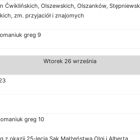
in Ćwiklińskich, Olszewskich, Olszanków, Stępniewsk
ich, zm. przyjaciół i znajomych
omaniuk greg 9
Wtorek
26 września
23
Romaniuk greg 10
g z okazji 25-lecia Sak Małżeństwa Olgi i Alberta