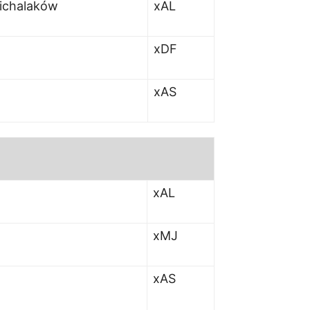
Michalaków
xAL
xDF
xAS
xAL
xMJ
xAS