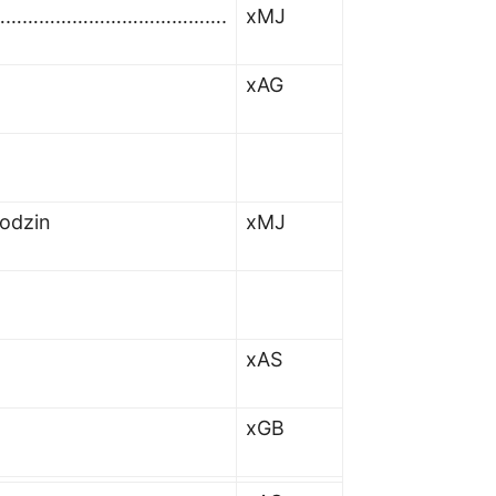
……………………………………….
x
MJ
x
AG
rodzin
xMJ
xAS
xGB