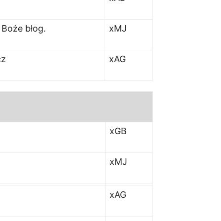
i Boże błog.
xMJ
cz
xAG
xGB
xMJ
xAG