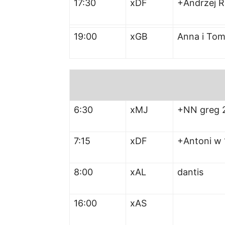
17:30
xDF
+Andrzej R
19:00
xGB
Anna i Toma
6:30
xMJ
+NN greg 
7:15
xDF
+Antoni w 
8:00
xAL
dantis
16:00
xAS