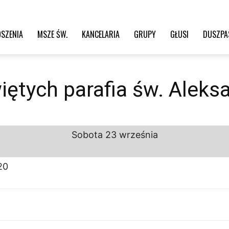
SZENIA
MSZE ŚW.
KANCELARIA
GRUPY
GŁUSI
DUSZPA
iętych parafia św. Aleks
Sobota
23 września
20