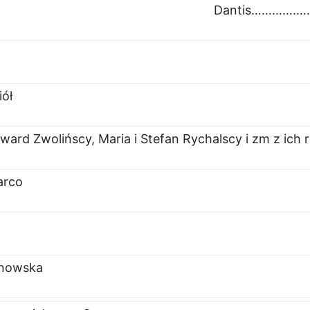
Dantis…………
n
iół
ward Zwolińscy, Maria i Stefan Rychalscy i zm z ich 
arco
inowska