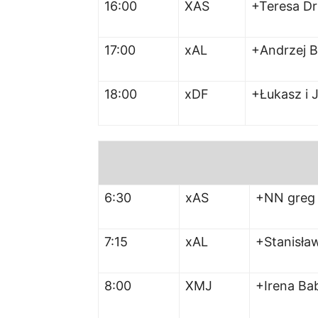
16:00
XAS
+Teresa Dr
17:00
xAL
+Andrzej B
18:00
xDF
+Łukasz i 
6:30
xAS
+NN greg
7:15
xAL
+Stanisła
8:00
XMJ
+Irena Ba