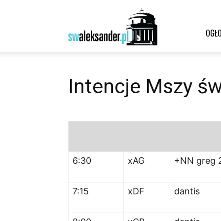
Św.
OGŁO
Aleksander
Intencje Mszy św
–
6:30
xAG
+NN greg 
parafia
7:15
x
DF
dantis