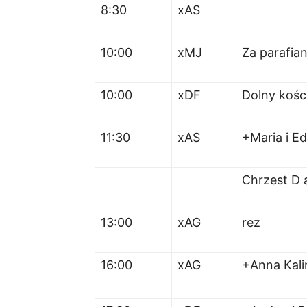
8:30
x
AS
10:00
xMJ
Za parafia
10:00
xDF
Dolny kośc
11:30
xAS
+Maria i Ed
Chrzest D 
13:00
xAG
rez
16:00
xAG
+Anna Kal