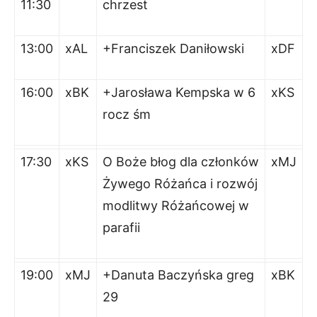
11:30
chrzest
13:00
xAL
+Franciszek Daniłowski
xDF
16:00
xBK
+Jarosława Kempska w 6
xKS
rocz śm
17:30
xKS
O Boże błog dla członków
xMJ
Żywego Różańca i rozwój
modlitwy Różańcowej w
parafii
19:00
xMJ
+Danuta Baczyńska greg
xBK
29