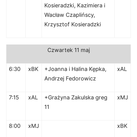
Kosieradzki, Kazimiera i
Wacław Czaplińscy,
Krzysztof Kosieradzki
Czwartek
11 maj
6:30
xBK
+Joanna i Halina Kępka,
xAL
Andrzej Fedorowicz
7:15
xAL
+Grażyna Zakulska greg
xMJ
11
8:00
xMJ
xBK