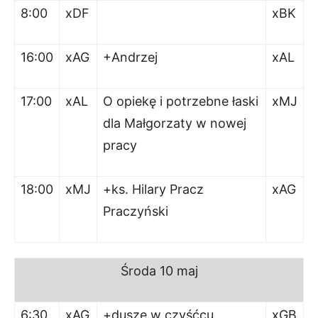
8:00
xDF
xBK
16:00
xAG
+Andrzej
xAL
17:00
xAL
O opiekę i potrzebne łaski
xMJ
dla Małgorzaty w nowej
pracy
18:00
xMJ
+ks. Hilary Pracz
xAG
Praczyński
Środa
10 maj
6:30
xAG
+dusze w czyśćcu
xGB