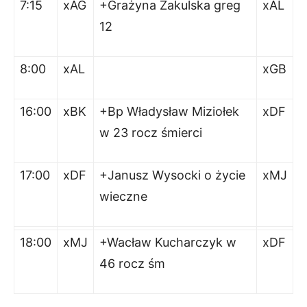
7:15
xAG
+Grażyna Zakulska greg
xAL
12
8:00
xAL
xGB
16:00
xBK
+Bp Władysław Miziołek
xDF
w 23 rocz śmierci
17:00
xDF
+Janusz Wysocki o życie
xMJ
wieczne
18:00
xMJ
+Wacław Kucharczyk w
xDF
46 rocz śm