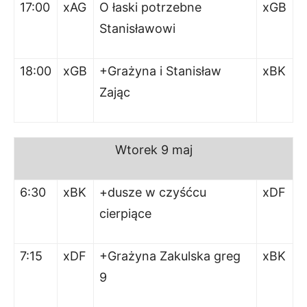
17:00
xAG
O łaski potrzebne
xGB
Stanisławowi
18:00
xGB
+Grażyna i Stanisław
xBK
Zając
Wtorek
9 maj
6:30
xBK
+dusze w czyśćcu
xDF
cierpiące
7:15
xDF
+Grażyna Zakulska greg
xBK
9