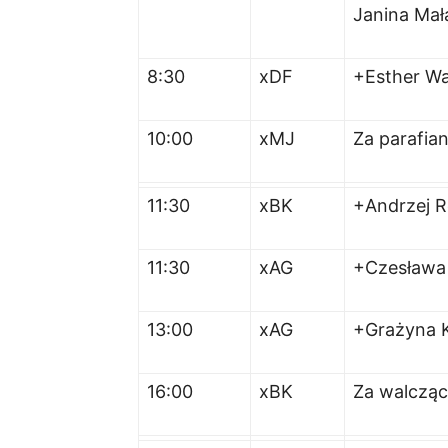
Janina Ma
8:30
xDF
+Esther Wa
10:00
xMJ
Za parafia
11:30
xBK
+Andrzej R
11:30
xAG
+Czesława 
13:00
xAG
+Grażyna 
16:00
xBK
Za walcząc