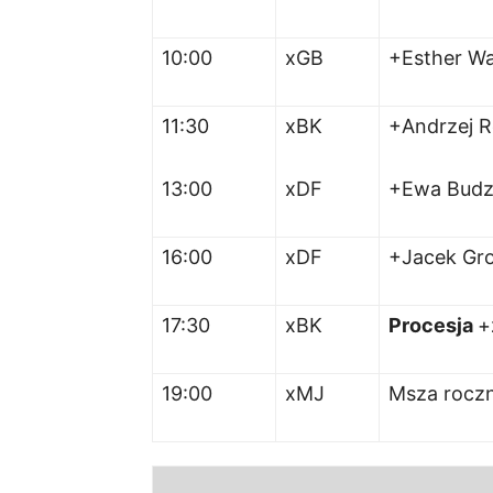
10:00
xGB
+Esther Wa
11:30
xBK
+Andrzej R
13:00
xDF
+Ewa Budz
16:00
xDF
+Jacek Gro
17:30
xBK
Procesja
+
19:00
xMJ
Msza rocz