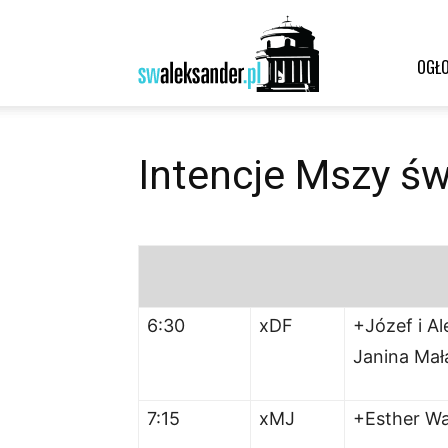
Św.
OGŁO
Aleksander
Intencje Mszy św
–
6:30
xDF
+Józef i Al
Janina Ma
parafia
7:15
xMJ
+Esther Wa