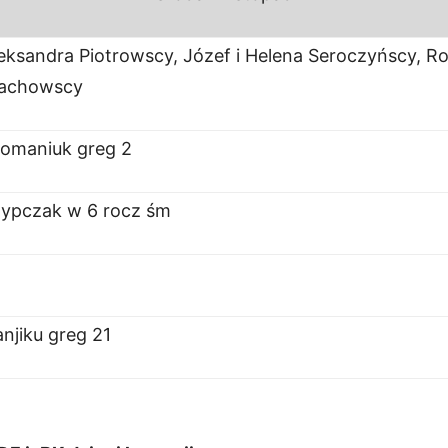
eksandra Piotrowscy, Józef i Helena Seroczyńscy, Roh
łachowscy
Romaniuk greg 2
zypczak w 6 rocz śm
njiku greg 21