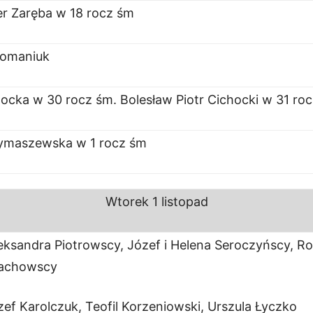
r Zaręba w 18 rocz śm
Romaniuk
hocka w 30 rocz śm. Bolesław Piotr Cichocki w 31 ro
ymaszewska w 1 rocz śm
Wtorek
1 listopad
eksandra Piotrowscy, Józef i Helena Seroczyńscy, Roh
łachowscy
zef Karolczuk, Teofil Korzeniowski, Urszula Łyczko