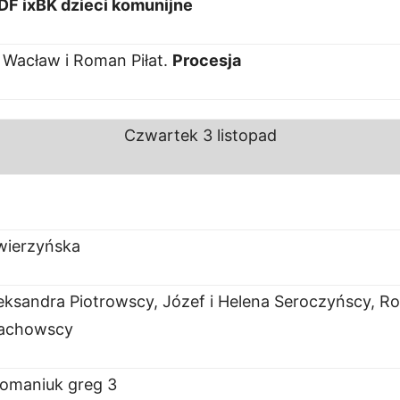
DF ixBK dzieci komunijne
, Wacław i Roman Piłat.
Procesja
Czwartek
3 listopad
wierzyńska
eksandra Piotrowscy, Józef i Helena Seroczyńscy, Roh
łachowscy
omaniuk greg 3