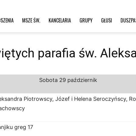
SZENIA
MSZE ŚW.
KANCELARIA
GRUPY
GŁUSI
DUSZPA
iętych parafia św. Aleks
Sobota
29 październik
eksandra Piotrowscy, Józef i Helena Seroczyńscy, Roh
łachowscy
njiku greg 17