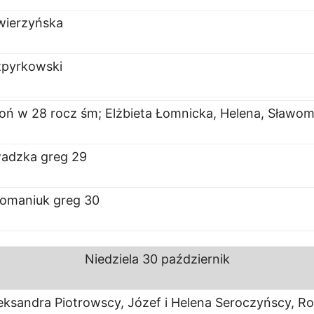
wierzyńska
zpyrkowski
oń w 28 rocz śm; Elżbieta Łomnicka, Helena, Sławom
adzka greg 29
omaniuk greg 30
Niedziela
30 październik
eksandra Piotrowscy, Józef i Helena Seroczyńscy, Roh