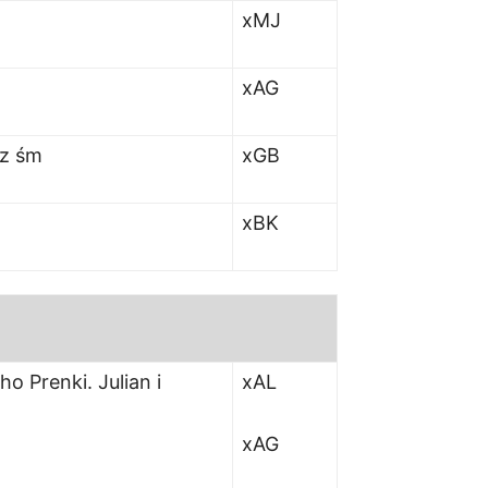
xMJ
xAG
cz śm
xGB
xBK
o Prenki. Julian i
xAL
xAG