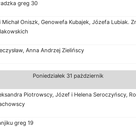
adzka greg 30
i Michał Oniszk, Genowefa Kubajek, Józefa Lubiak. Z
łdakowskich
eczysław, Anna Andrzej Zielińscy
Poniedziałek
31 pażdziernik
eksandra Piotrowscy, Józef i Helena Seroczyńscy, Roh
łachowscy
njiku greg 19