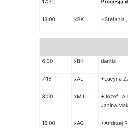
17:30
Procesja x
18:00
xBK
+Stefania 
6:30
xBK
dantis
7:15
xAL
+Lucyna Z
8:00
xMJ
+Józef i Al
Janina Ma
16:00
xAG
+Andrzej R