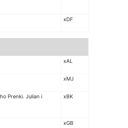
xDF
xAL
xMJ
o Prenki. Julian i
xBK
xGB