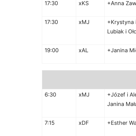
17:30
xKS
+Anna Zaw
17:30
xMJ
+Krystyna 
Lubiak i O
19:00
xAL
+Janina Mi
6:30
xMJ
+Józef i Al
Janina Ma
7:15
xDF
+Esther Wa