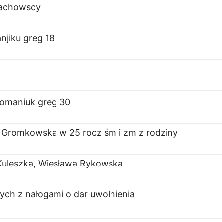
łachowscy
njiku greg 18
n
omaniuk greg 30
Gromkowska w 25 rocz śm i zm z rodziny
Kuleszka, Wiesława Rykowska
ych z nałogami o dar uwolnienia