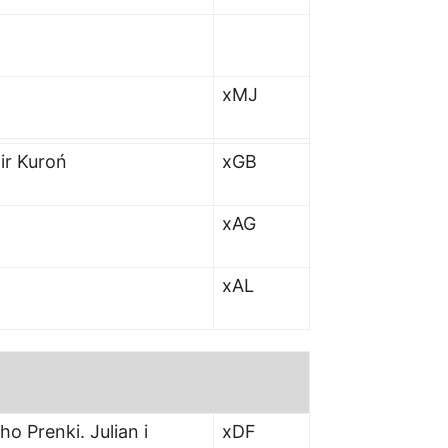
xMJ
ir Kuroń
xGB
xAG
xAL
o Prenki. Julian i
xDF