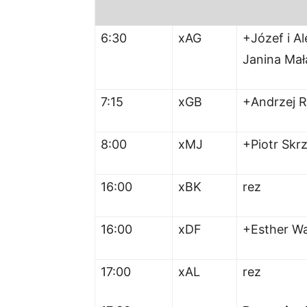
6:30
xAG
+Józef i Al
Janina Ma
7:15
xGB
+Andrzej 
8:00
xMJ
+Piotr Skr
16:00
xBK
rez
16:00
xDF
+Esther Wa
17:00
xAL
rez