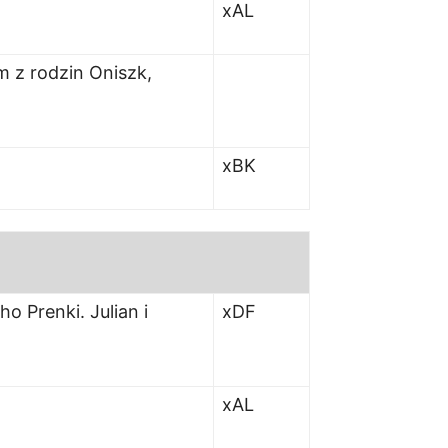
xAL
m z rodzin Oniszk,
xBK
o Prenki. Julian i
xDF
xAL