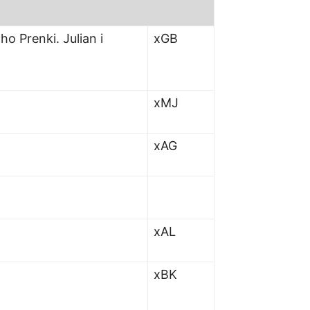
o Prenki. Julian i
xGB
xMJ
xAG
xAL
xBK