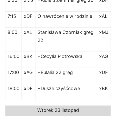
6:30
xMJ
+Alois Stoemmer greg 20
xDF
7:15
xDF
O nawrócenie w rodzinie
xAL
8:00
xAL
Stanisława Czorniak greg
xMJ
22
16:00
xBK
+Cecylia Piotrowska
xAG
17:00
xAG
+Eulalia 22 greg
xDF
18:00
xDF
+Dusze czyśćcowe
xBK
Wtorek 23 listopad