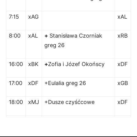
7:15
xAG
xAL
8:00
xAL
+
Stanisława Czorniak
xRB
greg 26
16:00
xBK
+
Zofia i Józef Okońscy
xDF
17:00
xDF
+Eulalia greg 26
xGB
18:00
xMJ
+Dusze czyśćcowe
xDF