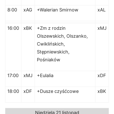
8:00
xAG
+Walerian Smirnow
xAL
16:00
xBK
+Zm z rodzin
xMJ
Olszewskich, Olszanko,
Cwiklińskich,
Stępniewskich,
Pośniaków
17:00
xMJ
+Eulalia
xDF
18:00
xDF
+Dusze czyśćcowe
xBK
Niedziela 21 listopad