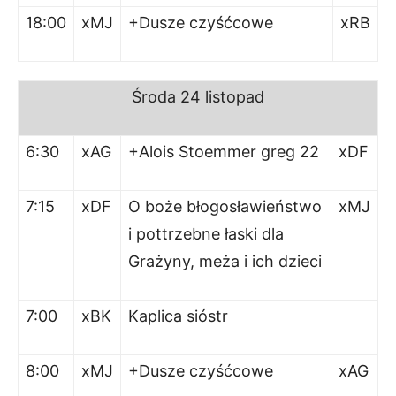
18:00
xMJ
+Dusze czyśćcowe
xRB
Środa 24 listopad
6:30
xAG
+Alois Stoemmer greg 22
xDF
7:15
xDF
O boże błogosławieństwo
xMJ
i pottrzebne łaski dla
Grażyny, meża i ich dzieci
7:00
xBK
Kaplica sióstr
8:00
xMJ
+Dusze czyśćcowe
xAG