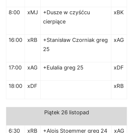
8:00
xMJ
+Dusze w czyśćcu
xBK
cierpiące
16:00
xRB
+Stanisław Czorniak greg
xAG
25
17:00
xAG
+Eulalia greg 25
xDF
18:00
xDF
xRB
Piątek 26 listopad
6:30
xRB
+Alois Stoemmer greg 24
xAG