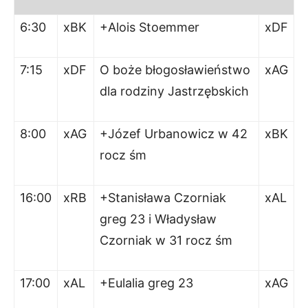
6:30
xBK
+Alois Stoemmer
xDF
7:15
xDF
O boże błogosławieństwo
xAG
dla rodziny Jastrzębskich
8:00
xAG
+Józef Urbanowicz w 42
xBK
rocz śm
16:00
xRB
+Stanisława Czorniak
xAL
greg 23 i Władysław
Czorniak w 31 rocz śm
17:00
xAL
+Eulalia greg 23
xAG