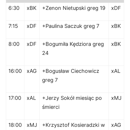
6:30
xBK
+Zenon Nietupski greg 19
xDF
7:15
xDF
+Paulina Saczuk greg 7
xBK
8:00
xDF
+Bogumiła Kędziora greg
xBK
24
16:00
xAG
+Bogusław Ciechowicz
xAL
greg 7
17:00
xAL
+Jerzy Sokół miesiąc po
xMJ
śmierci
18:00
xMJ
+Krzysztof Kosieradzki w
xAG