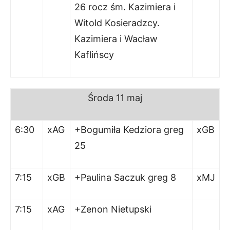
26 rocz śm. Kazimiera i
Witold Kosieradzcy.
Kazimiera i Wacław
Kaflińscy
Środa 11 maj
6:30
xAG
+Bogumiła Kedziora greg
xGB
25
7:15
xGB
+Paulina Saczuk greg 8
xMJ
7:15
xAG
+Zenon Nietupski