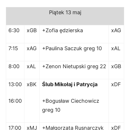
Piątek 13 maj
6:30
xGB
+Zofia ędzierska
xAG
7:15
xAG
+Paulina Saczuk greg 10
xAL
8:00
xAL
+Zenon Nietupski greg 22
xGB
13:00
xBK
Ślub Mikołaj i Patrycja
xDF
16:00
+Bogusław Ciechowicz
greg 10
17:00
xMJ
+Małgorzata Rusnarczyk
xDF