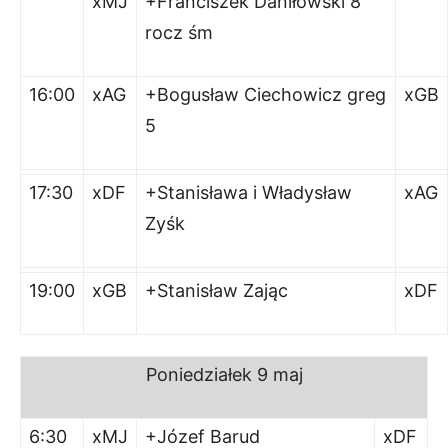
xMJ
+Franciszek Daniłowski 8
rocz śm
16:00
xAG
+Bogusław Ciechowicz greg
xGB
5
17:30
xDF
+Stanisława i Władysław
xAG
Zyśk
19:00
xGB
+Stanisław Zając
xDF
Poniedziałek 9 maj
6:30
xMJ
+Józef Barud
xDF