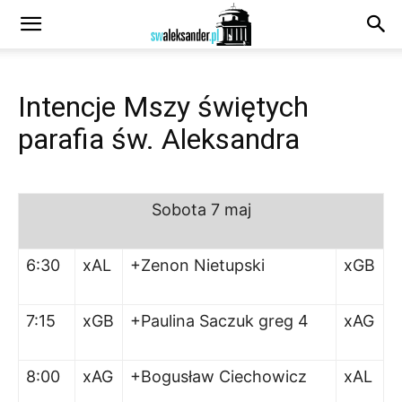
Intencje Mszy świętych
parafia św. Aleksandra
Sobota
7 maj
6:30
xAL
+Zenon Nietupski
xGB
7:15
xGB
+Paulina Saczuk greg 4
xAG
8:00
xAG
+Bogusław Ciechowicz
xAL