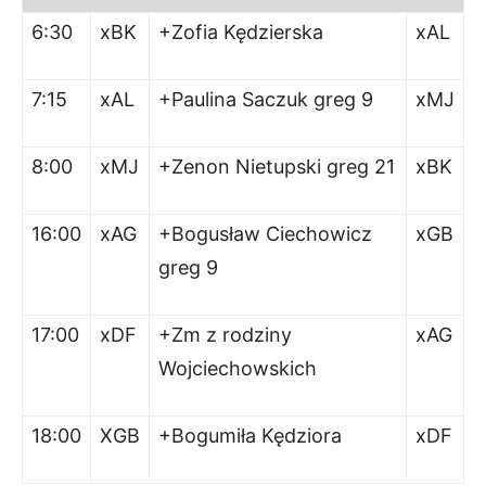
6:30
xBK
+Zofia Kędzierska
xAL
7:15
xAL
+Paulina Saczuk greg 9
xMJ
8:00
xMJ
+Zenon Nietupski greg 21
xBK
16:00
xAG
+Bogusław Ciechowicz
xGB
greg 9
17:00
xDF
+Zm z rodziny
xAG
Wojciechowskich
18:00
XGB
+Bogumiła Kędziora
xDF