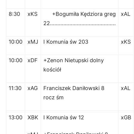
8:30
xKS
+Bogumiła Kędziora greg
xAL
22……………………………………..
10:00
xMJ
I Komunia św 203
xKS
10:00
xDF
+Zenon Nietupski dolny
kościół
11:30
xAG
Franciszek Daniłowski 8
xAL
rocz śm
13:00
XBK
I Komunia św 12
xGB