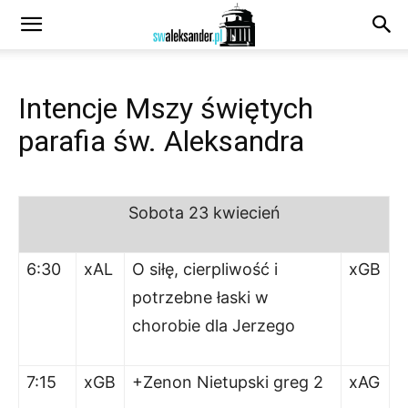
Intencje Mszy świętych
parafia św. Aleksandra
Sobota 23 kwiecień
6:30
xAL
O siłę, cierpliwość i
xGB
potrzebne łaski w
chorobie dla Jerzego
7:15
xGB
+Zenon Nietupski greg 2
xAG