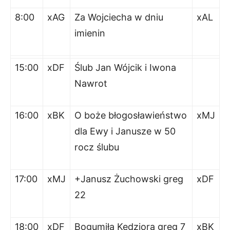
8:00
xAG
Za Wojciecha w dniu
xAL
imienin
15:00
xDF
Ślub Jan Wójcik i Iwona
Nawrot
16:00
xBK
O boże błogosławieństwo
xMJ
dla Ewy i Janusze w 50
rocz ślubu
17:00
xMJ
+Janusz Żuchowski greg
xDF
22
18:00
xDF
Bogumiła Kędziora greg 7
xBK