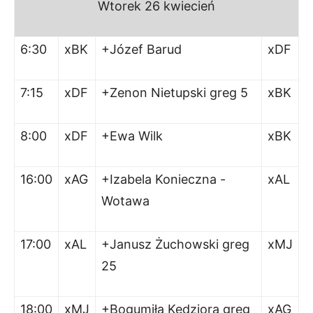
Wtorek 26 kwiecień
6:30
xBK
+Józef Barud
xDF
7:15
xDF
+Zenon Nietupski greg 5
xBK
8:00
xDF
+Ewa Wilk
xBK
16:00
xAG
+Izabela Konieczna -
xAL
Wotawa
17:00
xAL
+Janusz Żuchowski greg
xMJ
25
18:00
xMJ
+Bogumiła Kedziora greg
xAG