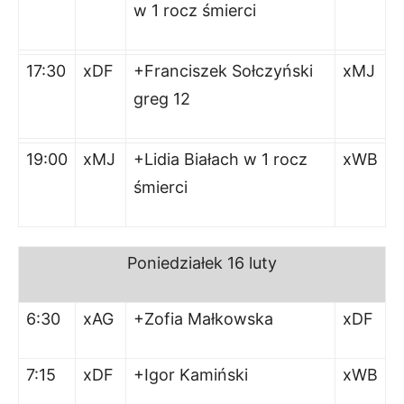
w 1 rocz śmierci
17:30
x
DF
+Franciszek Sołczyński
xMJ
greg 12
19:00
xMJ
+Lidia Białach w 1 rocz
xWB
śmierci
Poniedziałek
16 luty
6:30
xAG
+Zofia Małkowska
xDF
7:15
xDF
+Igor Kamiński
xWB