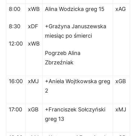
8:00
xWB
Alina Wodzicka greg 15
xAG
8:30
xDF
+Grażyna Januszewska
miesiąc po śmierci
12:00
xWB
Pogrzeb Alina
Zbrzeźniak
16:00
xMJ
+Aniela Wojtkowska greg
xGB
2
17:00
xGB
+Franciszek Sołczyński
x
MJ
greg 13