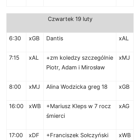
Czwartek
19 luty
6:30
xGB
Dantis
xAL
7:15
xAL
+zm koledzy szczególnie
xMJ
Piotr, Adam i Mirosław
8:00
xMJ
Alina Wodzicka greg 18
xGB
16:00
xWB
+Mariusz Kleps w 7 rocz
xAG
śmierci
17:00
xDF
+Franciszek Sołczyński
xWB