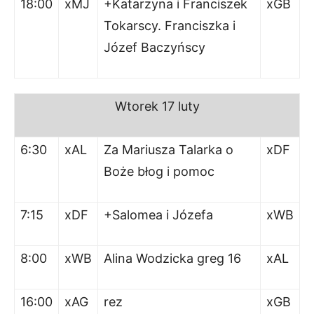
18:00
x
MJ
+Katarzyna i Franciszek
x
GB
Tokarscy. Franciszka i
Józef Baczyńscy
Wtorek
17 luty
6:30
xAL
Za Mariusza Talarka o
xDF
Boże błog i pomoc
7:15
xDF
+Salomea i Józefa
xWB
8:00
xWB
Alina Wodzicka greg 16
xAL
16:00
xAG
rez
xGB