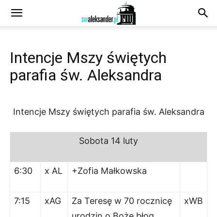
Intencje Mszy świętych
parafia św. Aleksandra
Intencje Mszy świętych parafia św. Aleksandra
Sobota
14 luty
6:30
x AL
+Zofia Małkowska
7:15
xAG
Za Teresę w 70 rocznicę
xWB
urodzin o Boże błog.