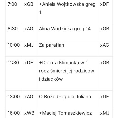
7:00
xGB
+Aniela Wojtkowska greg
xDF
1
8:30
xAG
Alina Wodzicka greg 14
xGB
10:00
xMJ
Za parafian
xAG
11:30
xDF
+Dorota Klimacka w 1
xGB
rocz śmierci jej rodziców
i dziadków
13:00
xAG
O Boże błog dla Juliana
xDF
16:00
xWB
+Maciej Tomaszkiewicz
x
MJ