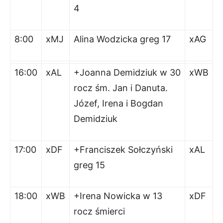
4
8:00
xMJ
Alina Wodzicka greg 17
xAG
16:00
xAL
+Joanna Demidziuk w 30
xWB
rocz śm. Jan i Danuta.
Józef, Irena i Bogdan
Demidziuk
17:00
xDF
+Franciszek Sołczyński
xAL
greg 15
18:00
xWB
+Irena Nowicka w 13
xDF
rocz śmierci