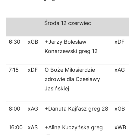
Środa
12 czerwiec
6:30
xGB
+Jerzy Bolesław
xDF
Konarzewski greg 12
7:15
xDF
O Boże Miłosierdzie i
xAG
zdrowie dla Czesławy
Jasińskiej
8:00
xAG
+Danuta Kajfasz greg 28
xGB
16:00
xAS
+Alina Kuczyńska greg
xWB