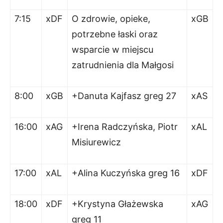
7:15
xDF
O zdrowie, opieke,
xGB
potrzebne łaski oraz
wsparcie w miejscu
zatrudnienia dla Małgosi
8:00
xGB
+Danuta Kajfasz greg 27
xAS
16:00
xAG
+Irena Radczyńska, Piotr
xAL
Misiurewicz
17:00
xAL
+Alina Kuczyńska greg 16
xDF
18:00
xDF
+Krystyna Głażewska
xAG
greg 11