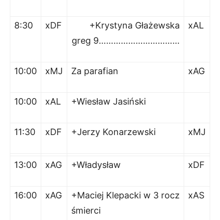
8:30
xDF
+Krystyna Głażewska
xAL
greg 9……………………………
10:00
xMJ
Za parafian
xAG
10:00
xAL
+Wiesław Jasiński
11:30
xDF
+Jerzy Konarzewski
xMJ
13:00
xAG
+Władysław
xDF
16:00
xAG
+Maciej Klepacki w 3 rocz
xAS
śmierci