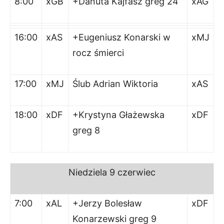
8:00
xGB
+Danuta Kajfasz greg 24
xAG
16:00
xAS
+Eugeniusz Konarski w
xMJ
rocz śmierci
17:00
xMJ
Ślub Adrian Wiktoria
xAS
18:00
xDF
+Krystyna Głażewska
xDF
greg 8
Niedziela
9 czerwiec
7:00
xAL
+Jerzy Bolesław
xDF
Konarzewski greg 9