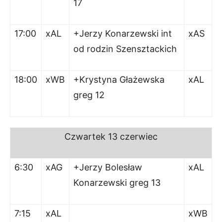
17
17:00
xAL
+Jerzy Konarzewski int
xAS
od rodzin Szensztackich
18:00
xWB
+Krystyna Głażewska
xAL
greg 12
Czwartek
13 czerwiec
6:30
xAG
+Jerzy Bolesław
xAL
Konarzewski greg 13
7:15
xAL
xWB