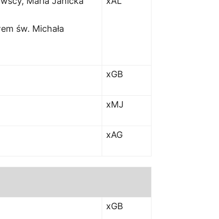
wscy, Maria Janicka
xAL
wem św. Michała
xGB
xMJ
xAG
xGB