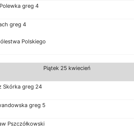
Polewka greg 4
łach greg 4
rólestwa Polskiego
Piątek
25 kwiecień
z Skórka greg 24
wandowska greg 5
aw Pszczółkowski