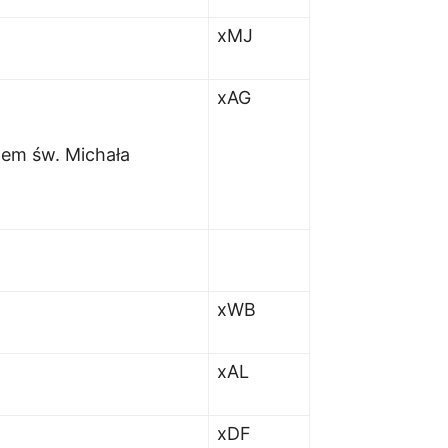
xMJ
xAG
wem św. Michała
xWB
xAL
xDF