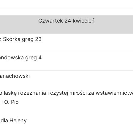
Czwartek
24 kwiecień
z Skórka greg 23
andowska greg 4
anachowski
łaskę rozeznania i czystej miłości za wstawiennict
i O. Pio
dla Heleny