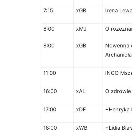
7:15
xGB
Irena Lew
8:00
xMJ
O rozeznan
8:00
xGB
Nowenna o 
Archanioła 
11:00
INCO Msz
16:00
xAL
O zdrowie 
17:00
xDF
+Henryka 
18:00
xWB
+Lidia Bia