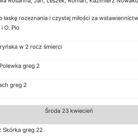
wa Rosanna, Jan, Leszek, Roman, Kazimierz Nowako
łaskę rozeznania i czystej miłości za wstawiennict
i O. Pio
ryńska w 2 rocz śmierci
Polewka greg 2
łach greg 2
Środa
23 kwiecień
z Skórka greg 22