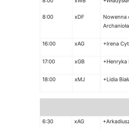
8:00
xWB
+Władysła
8:00
xDF
Nowenna o 
Archanioła 
16:00
xAG
+Irena Cyt
17:00
xGB
+Henryka 
18:00
xMJ
+Lidia Bia
6:30
xAG
+Arkadius