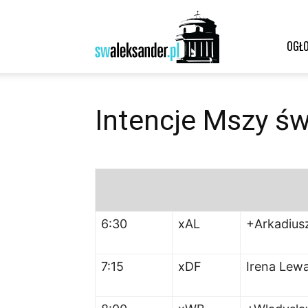
Św.
OGŁO
Aleksander
Intencje Mszy św
–
6:30
xAL
+Arkadius
parafia
7:15
xDF
Irena Lew