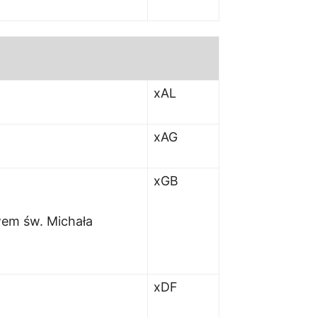
xAL
xAG
xGB
wem św. Michała
xDF