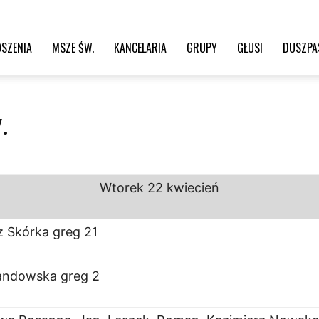
SZENIA
MSZE ŚW.
KANCELARIA
GRUPY
GŁUSI
DUSZPA
.
Wtorek
22 kwiecień
z Skórka greg 21
andowska greg 2