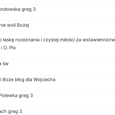
andowska greg 3
ie woli Bożej
łaskę rozeznania i czystej miłości za wstawiennict
i O. Pio
a św
i Boże błog dla Wojciecha
Polewka greg 3
łach greg 3