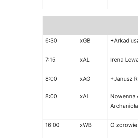
6:30
xGB
+Arkadius
7:15
xAL
Irena Lew
8:00
xAG
+Janusz R
8:00
xAL
Nowenna o 
Archanioła 
16:00
xWB
O zdrowie 