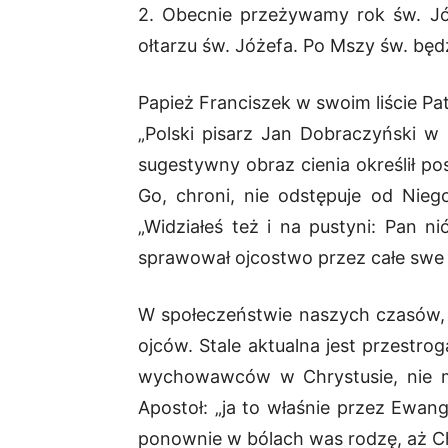
2. Obecnie przeżywamy rok św. Jó
ołtarzu św. Jóżefa. Po Mszy św. będ
Papież Franciszek w swoim liście Pat
„Polski pisarz Jan Dobraczyński w
sugestywny obraz cienia określił po
Go, chroni, nie odstępuje od Nieg
„Widziałeś też i na pustyni: Pan ni
sprawował ojcostwo przez całe swe 
W społeczeństwie naszych czasów, d
ojców. Stale aktualna jest przestro
wychowawców w Chrystusie, nie ma
Apostoł: „ja to właśnie przez Ewan
ponownie w bólach was rodzę, aż Chr