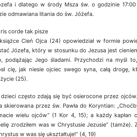
zefa i dlatego w środy Msza św. o godzinie 17:
zie odmawiana litania do św. Jóżefa.
ris corde tak pisze
 książce Cień Ojca (24) opowiedział w formie powie
stać Józefa, który w stosunku do Jezusa jest cieniem
o, podążając Jego śladami. Przychodzi na myśl to
ósł cię, jak niesie ojciec swego syna, całą drogę, kt
życie (25).
zieci często zdają się być osierocone przez ojców. 
ga skierowana przez św. Pawła do Koryntian: „Choćby
cie wielu ojców” (1 Kor 4, 15); a każdy kapłan 
gelię zrodziłem was w Chrystusie Jezusie” (tamże). 
ystus w was się ukształtuje!” (4, 19)