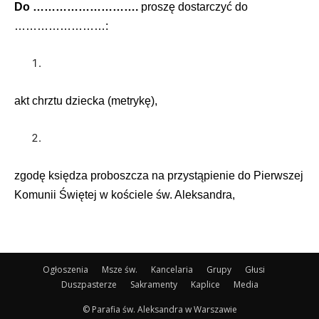
Do ……………………….
proszę dostarczyć do
……………………:
akt chrztu dziecka (metrykę),
zgodę księdza proboszcza na przystąpienie do Pierwszej
Komunii Świętej w kościele św. Aleksandra,
Ogłoszenia
Msze św.
Kancelaria
Grupy
Głusi
Duszpasterze
Sakramenty
Kaplice
Media
© Parafia św. Aleksandra w Warszawie