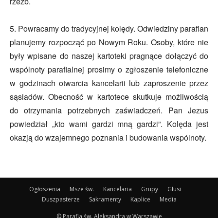
rzeźb.
5. Powracamy do tradycyjnej kolędy. Odwiedziny parafian
planujemy rozpocząć po Nowym Roku. Osoby, które nie
były wpisane do naszej kartoteki pragnące dołączyć do
wspólnoty parafialnej prosimy o zgłoszenie telefoniczne
w godzinach otwarcia kancelarii lub zaproszenie przez
sąsiadów. Obecność w kartotece skutkuje możliwością
do otrzymania potrzebnych zaświadczeń. Pan Jezus
powiedział „kto wami gardzi mną gardzi”. Kolęda jest
okazją do wzajemnego poznania i budowania wspólnoty.
Ogłoszenia
Msze św.
Kancelaria
Grupy
Głusi
Duszpasterze
Sakramenty
Kaplice
Media
© Parafia św. Aleksandra w Warszawie