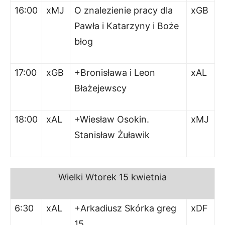
16:00
xMJ
O znalezienie pracy dla
xGB
Pawła i Katarzyny i Boże
błog
17:00
xGB
+Bronisława i Leon
xAL
Błażejewscy
18:00
xAL
+Wiesław Osokin.
xMJ
Stanisław Żuławik
Wielki
Wtorek
15 kwietnia
6:30
xAL
+Arkadiusz Skórka greg
xDF
15