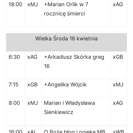
18:00
xMJ
+Marian Orlik w 7
xAG
rocznicę śmierci
Wielka
Środa
16 kwietnia
6:30
xAG
+Arkadiusz Skórka greg
xGB
16
7:15
xGB
+Angelika Wójcik
xMJ
8:00
xMJ
Marian i Władysława
xAG
Sienkiewicz
16:00
xAL
O Boże błog i opiekę MB
xWB