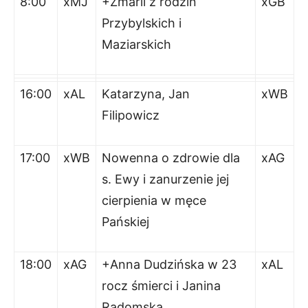
8:00
xMJ
+Zmarli z rodzin
xGB
Przybylskich i
Maziarskich
16:00
xAL
Katarzyna, Jan
xWB
Filipowicz
17:00
xWB
Nowenna o zdrowie dla
xAG
s. Ewy i zanurzenie jej
cierpienia w męce
Pańskiej
18:00
xAG
+Anna Dudzińska w 23
xAL
rocz śmierci i Janina
Radomska