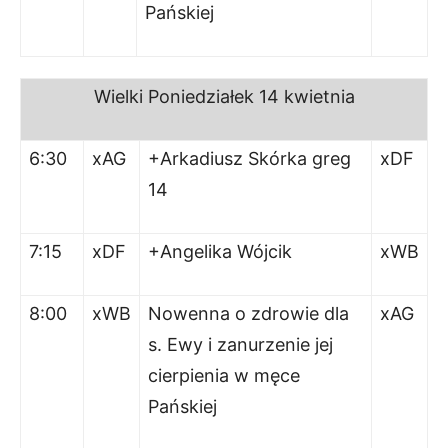
Pańskiej
Wielki
Poniedziałek
14 kwie
t
nia
6:30
xAG
+Arkadiusz Skórka greg
xDF
14
7:15
xDF
+Angelika Wójcik
xWB
8:00
xWB
Nowenna o zdrowie dla
xAG
s. Ewy i zanurzenie jej
cierpienia w męce
Pańskiej