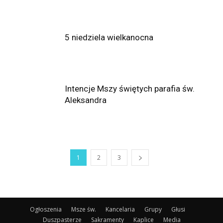
5 niedziela wielkanocna
Intencje Mszy świętych parafia św.
Aleksandra
1
2
3
Ogłoszenia
Msze św.
Kancelaria
Grupy
Głusi
Duszpasterze
Sakramenty
Kaplice
Media